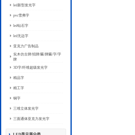
led新型发光字
pvc雪弗字
led钻石字
led无边字
亚克力广告制品
实木仿古牌/招牌/匾/牌匾/字/字
牌
3D字/纤维超级发光字
精品字
精工字
铜字
三维立体发光字
三面通体亚克力发光字
LED显示屏分类