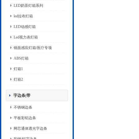
LED奶茶灯箱系列
led拉布灯箱
LED动感灯箱
Led视力表灯箱
镜面感应灯箱/医疗专项
ABS灯箱
灯箱1
灯箱2
字边条|带
不锈钢边条
平板彩铝边条
网芯通体透光字边条